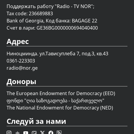
Поддержать работу "Radio - TV NOR";
Tax code: 236689883
Bank of Georgia, Код банка: BAGAGE 22
Счет в лари: GE36BG0000000694040400
Адрес
Ниноцминда. ул.Тависуплеба 7, под.3, кв.43
0361-223303
radio@nor.ge
Доноры
The European Endowment for Democracy (EED)
ფონდი "
ღია საზოგადოება - საქართველო
"
The National Endowment for Democracy (NED)
Следуй за нами