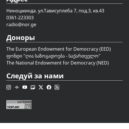
Ниноцминда. ул.Тависуплеба 7, под.3, кв.43
0361-223303
radio@nor.ge
Доноры
The European Endowment for Democracy (EED)
ფონდი "
ღია საზოგადოება - საქართველო
"
The National Endowment for Democracy (NED)
Следуй за нами