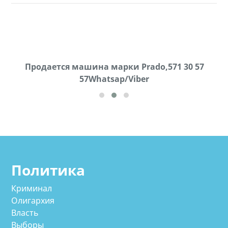
Продаются грабли под лощадь ,+995 551 08 62
Продается машина марки Prado,571 30 57
57Whatsap/Viber
72
cд
Политика
Криминал
Олигархия
Власть
Выборы