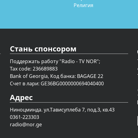
Религия
Стань спонсором
Поддержать работу "Radio - TV NOR";
Tax code: 236689883
Bank of Georgia, Код банка: BAGAGE 22
Счет в лари: GE36BG0000000694040400
Адрес
Ниноцминда. ул.Тависуплеба 7, под.3, кв.43
0361-223303
radio@nor.ge