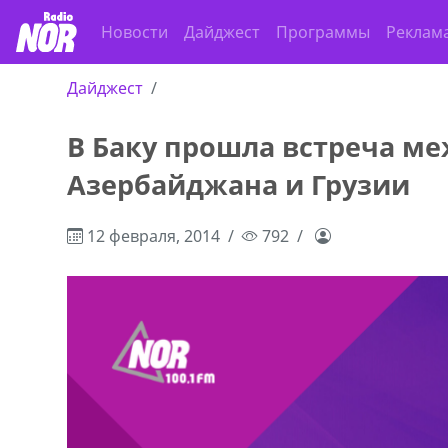
Новости
Дайджест
Программы
Реклам
Дайджест
В Баку прошла встреча м
ado,571 30 57
Продается соль оптом и в розниц
Азербайджана и Грузии
r
мешках, 500 22 47 42
12 февраля, 2014
792