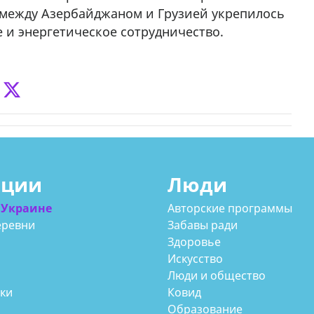
между Азербайджаном и Грузией укрепилось
 и энергетическое сотрудничество.
ации
Люди
 Украине
Авторские программы
еревни
Забавы ради
Здоровье
Искусство
Люди и общество
аки
Ковид
Образование