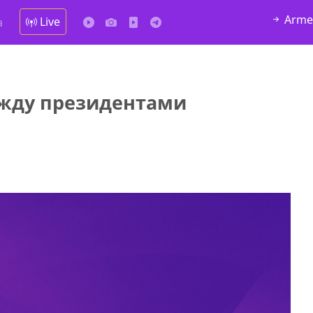
Arme
Live
а
ежду президентами
у в