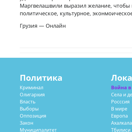
Маргвелашвили выразил желание, чтобы 
политическое, культурное, эконмоическое
Грузия — Онлайн
Политика
Лок
Криминал
Война в
Олигархия
Села и д
Власть
Росссия
Выборы
В мире
Оппозиция
Европа
Закон
Ахалкал
Муниципалитет
Тбилиси