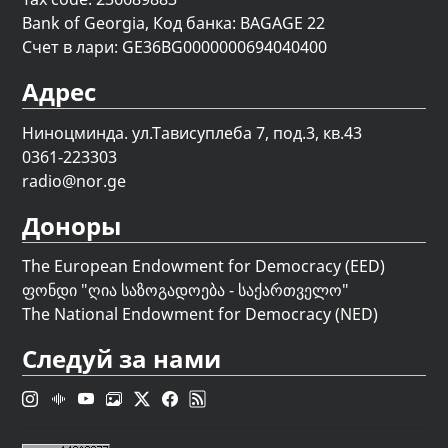
Bank of Georgia, Код банка: BAGAGE 22
Счет в лари: GE36BG0000000694040400
Адрес
Ниноцминда. ул.Тависуплеба 7, под.3, кв.43
0361-223303
radio@nor.ge
Доноры
The European Endowment for Democracy (EED)
ფონდი "
ღია საზოგადოება - საქართველო
"
The National Endowment for Democracy (NED)
Следуй за нами