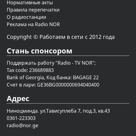
Нормативные акты
Правила перепечатки
О радиостанции
Реклама на Radio NOR
Copyright © Работаем в сети с 2012 года
Стань спонсором
Поддержать работу "Radio - TV NOR";
Tax code: 236689883
Bank of Georgia, Код банка: BAGAGE 22
Счет в лари: GE36BG0000000694040400
Адрес
Ниноцминда. ул.Тависуплеба 7, под.3, кв.43
0361-223303
radio@nor.ge