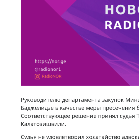
Руководителю департамента закупок Мини
Баджелидзе в качестве меры пресечения 
Соответствующее решение принял судья Т
Калатозишвили.
Судья не удовлетворил ходатайство адво