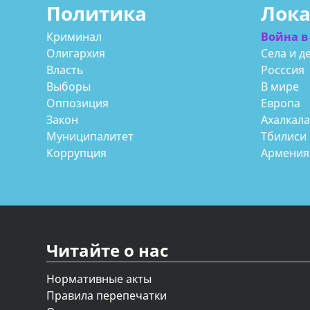
Политика
Лок
Криминал
Война в
Олигархия
Села и д
Власть
Росссия
Выборы
В мире
Оппозиция
Европа
Закон
Ахалкал
Муниципалитет
Тбилиси
Коррупция
Армения
Читайте о нас
Нормативные акты
Правила перепечатки