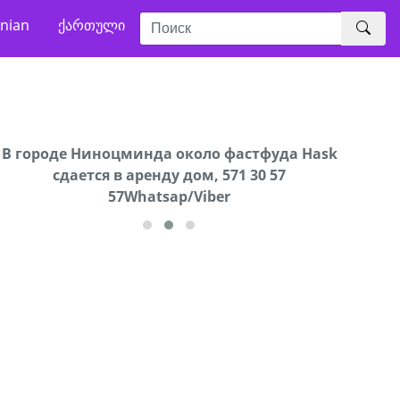
nian
ქართული
В городе Ниноцминда около фастфуда Hask
Продается машина марки Prado,571 30 57
Про
cдается в аренду дом, 571 30 57
57Whatsap/Viber
57Whatsap/Viber