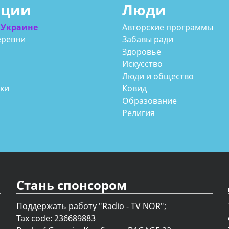
ации
Люди
 Украине
Авторские программы
еревни
Забавы ради
Здоровье
Искусство
Люди и общество
аки
Ковид
Образование
Религия
Стань спонсором
Поддержать работу "Radio - TV NOR";
Tax code: 236689883