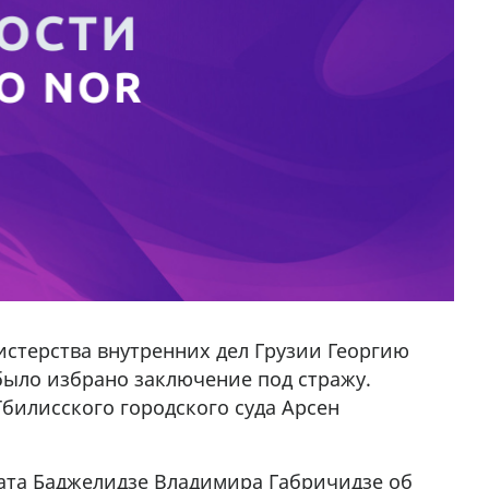
стерства внутренних дел Грузии Георгию
было избрано заключение под стражу.
билисского городского суда Арсен
ката Баджелидзе Владимира Габричидзе об