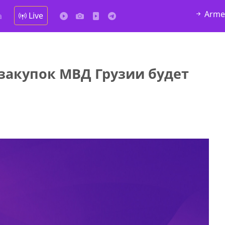
Arme
Live
а
закупок МВД Грузии будет
у в