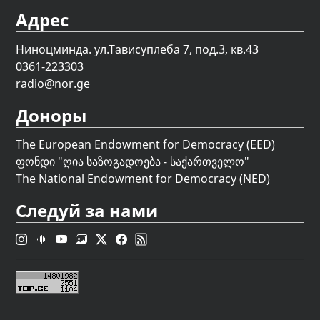
Адрес
Ниноцминда. ул.Тависуплеба 7, под.3, кв.43
0361-223303
radio@nor.ge
Доноры
The European Endowment for Democracy (EED)
ფონდი "
ღია საზოგადოება - საქართველო
"
The National Endowment for Democracy (NED)
Следуй за нами