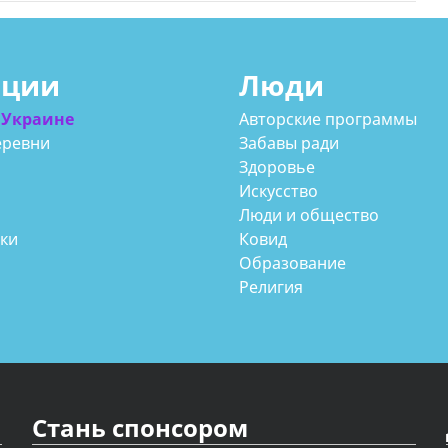
ации
Люди
 Украине
Авторские программы
еревни
Забавы ради
Здоровье
Искусство
Люди и общество
аки
Ковид
Образование
Религия
Стань спонсором