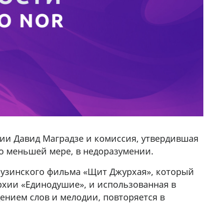
зии Давид Маградзе и комиссия, утвердившая
по меньшей мере, в недоразумении.
рузинского фильма «Щит Джурхая», который
рхии «Единодушие», и использованная в
дением слов и мелодии, повторяется в