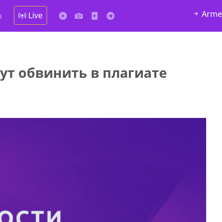
Arme
Live
а
ут обвинить в плагиате
у в