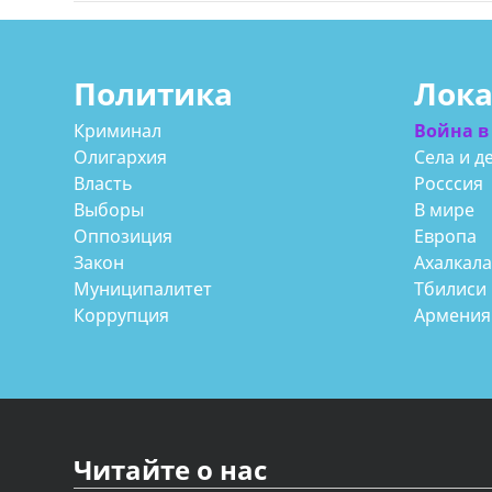
Политика
Лок
Криминал
Война в
Олигархия
Села и д
Власть
Росссия
Выборы
В мире
Оппозиция
Европа
Закон
Ахалкал
Муниципалитет
Тбилиси
Коррупция
Армения
Читайте о нас