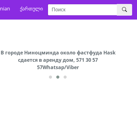
nian
ქართული
В городе Ниноцминда около фастфуда Hask
Продается машина марки Prado,571 30 57
Про
cдается в аренду дом, 571 30 57
57Whatsap/Viber
57Whatsap/Viber