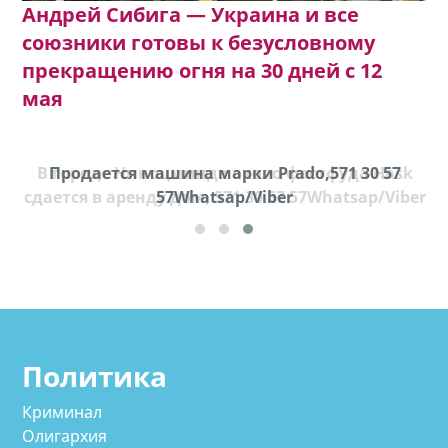
Андрей Сибига — Украина и все
союзники готовы к безусловному
прекращению огня на 30 дней с 12
мая
В городе Ниноцминда около фастфуда Hask
Продается машина марки Prado,571 30 57
П
cдается в аренду дом, 571 30 57 57Whatsap/Viber
57Whatsap/Viber
Политика
Криминал
Олигархия