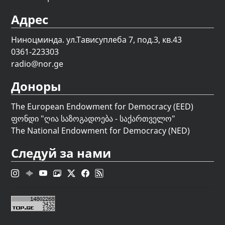
Адрес
Ниноцминда. ул.Тависуплеба 7, под.3, кв.43
0361-223303
radio@nor.ge
Доноры
The European Endowment for Democracy (EED)
ფონდი "
ღია საზოგადოება - საქართველო
"
The National Endowment for Democracy (NED)
Следуй за нами