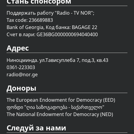
Стань спонсором
Поддержать работу "Radio - TV NOR";
Tax code: 236689883
Bank of Georgia, Код банка: BAGAGE 22
Счет в лари: GE36BG0000000694040400
Адрес
Ниноцминда. ул.Тависуплеба 7, под.3, кв.43
0361-223303
radio@nor.ge
Доноры
The European Endowment for Democracy (EED)
ფონდი "
ღია საზოგადოება - საქართველო
"
The National Endowment for Democracy (NED)
Следуй за нами