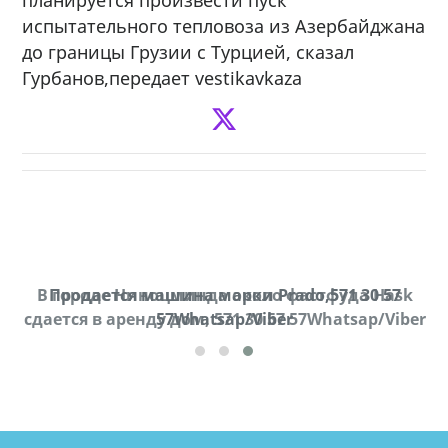
испытательного тепловоза из Азербайджана
до границы Грузии с Турцией, сказал
Гурбанов,передает vestikavkaza
В городе Ниноцминда около фастфуда Hask
Продается машина марки Prado,571 30 57
П
cдается в аренду дом, 571 30 57 57Whatsap/Viber
57Whatsap/Viber