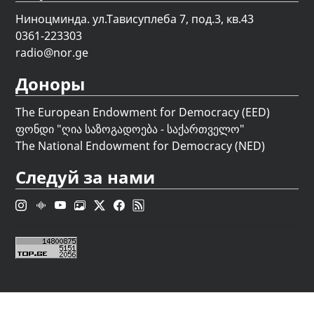
Ниноцминда. ул.Тависуплеба 7, под.3, кв.43
0361-223303
radio@nor.ge
Доноры
The European Endowment for Democracy (EED)
ფონდი "
ღია საზოგადოება - საქართველო
"
The National Endowment for Democracy (NED)
Следуй за нами