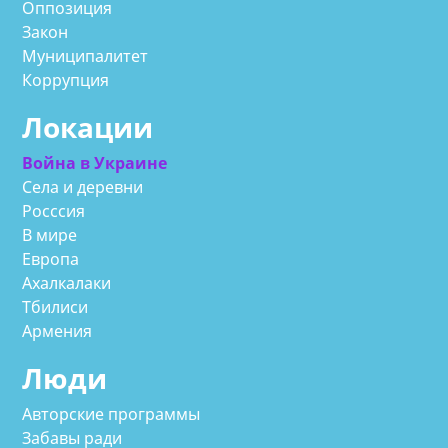
Оппозиция
Закон
Муниципалитет
Коррупция
Локации
Война в Украине
Села и деревни
Росссия
В мире
Европа
Ахалкалаки
Тбилиси
Армения
Люди
Авторские программы
Забавы ради