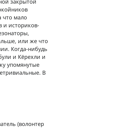
ьной закрытой
покойников
 что мало
в и историков-
езонаторы,
альше, или же что
ии. Когда-нибудь
були и Кёрехли и
ьку упомянутые
нетривиальные. В
атель (волонтер