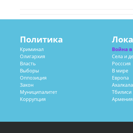
Политика
Лок
Криминал
Война в
Олигархия
Села и д
Власть
Росссия
Выборы
В мире
Оппозиция
Европа
Закон
Ахалкал
Муниципалитет
Тбилиси
Коррупция
Армения