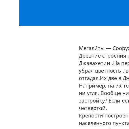
Мегали́ты — Сооруж
Древние строения 
Джавахетии .На пе
убрал цветность , 
отгадал.Их две в Д
Например, на их те
ни угля. Вообще н
застройку? Если ес
четвертой.
Крепости построен
населенного пункта