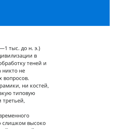
 тыс. до н. э.)
цивилизации в
обработку теней и
а никто не
х вопросов.
рамики, ни костей,
такую типовую
и третьей,
овременного
но слишком высоко