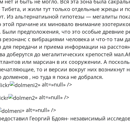
м нет и быть не могло. Вся эта зона была сакрал
 Тибета, и жили тут только отдельные жрецы и 
ут. Из альтернатиыной гипотезы — мегалиты пока
о этой причине их миновало внимание эзотерико
 Были предположения, что это особые древние р
 резонанс с вибрациями человека и что-то там д
 для передачи и приема информации на расстоян
ва доберутся до мегалитических крепостей мал.А
атлантов или марсиан в их сооружении. А поскол
печатляющие, то и версии вокруг них возникнут 
 долменов , но туда я пока не добрался.
» alt=»null» />
» alt=»null» />
» alt=»null» />
редоставил Георгий Бдоян- независимый исследов