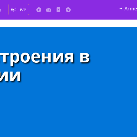
Arme
Live
а
троения в
ии