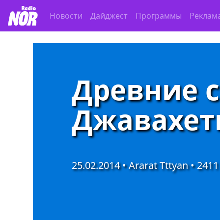
Новости
Дайджест
Программы
Реклам
Древние с
Джавахет
25.02.2014 • Ararat Tttyan •
2411