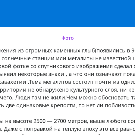
Фото
ения из огромных каменных глыб(появились в 9—1
, солнечные станции или мегалиты не известной 
рвой фотке со спутникового изображения сделал 
выявил некоторые знаки , а что они означают пок
жавахетии .Тема мегалитов состоит почти из одни
рритории не обнаружено культурного слоя, ни ке
ичего. Люди там не жили.Чем можно обосновать 
ть две одинаковые крепости, то нет ли поблизост
ы на высоте 2500 — 2700 метров, выше любого с
. Даже с поправкой на теплую эпоху это все рав