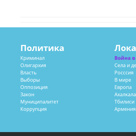
Политика
Лок
Криминал
Война в
Олигархия
Села и д
Власть
Росссия
Выборы
В мире
Оппозиция
Европа
Закон
Ахалкал
Муниципалитет
Тбилиси
Коррупция
Армения