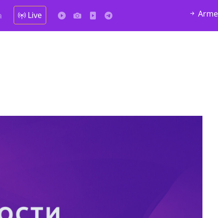
Arme
Live
а
у в