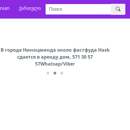
nian
ქართული
В городе Ниноцминда около фастфуда Hask
Продается машина марки Prado,571 30 57
Про
cдается в аренду дом, 571 30 57
57Whatsap/Viber
57Whatsap/Viber