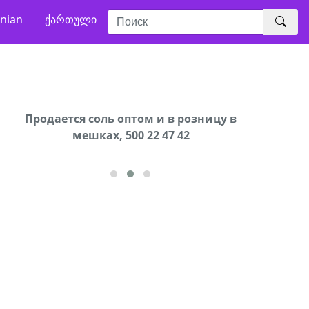
nian
ქართული
В городе Ниноцминда около фастфуда Hask
Продается соль оптом и в розницу в
Сро
cдается в аренду дом, 571 30 57
мешках, 500 22 47 42
57Whatsap/Viber