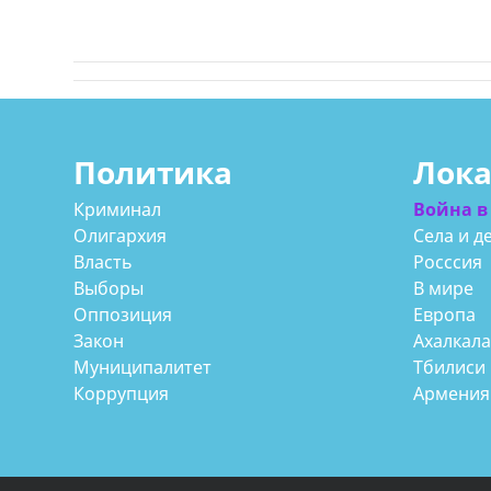
Политика
Лок
Криминал
Война в
Олигархия
Села и д
Власть
Росссия
Выборы
В мире
Оппозиция
Европа
Закон
Ахалкал
Муниципалитет
Тбилиси
Коррупция
Армения