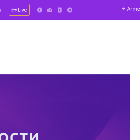
Arme
Live
а
алка
4