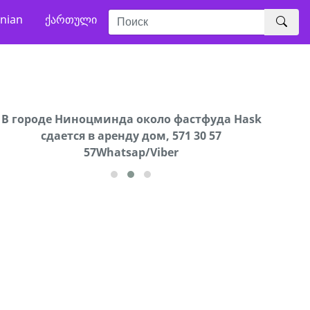
nian
ქართული
В городе Ниноцминда около фастфуда Hask
Продается машина марки Prado,571 30 57
Про
cдается в аренду дом, 571 30 57
57Whatsap/Viber
57Whatsap/Viber