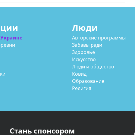
ации
Люди
 Украине
Авторские программы
еревни
Забавы ради
Здоровье
Искусство
Люди и общество
аки
Ковид
Образование
Религия
Стань спонсором