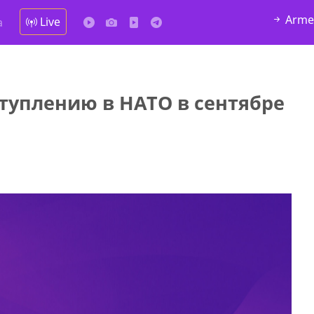
Arme
Live
а
ступлению в НАТО в сентябре
у в