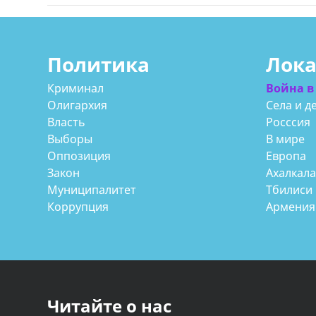
Политика
Лок
Криминал
Война в
Олигархия
Села и д
Власть
Росссия
Выборы
В мире
Оппозиция
Европа
Закон
Ахалкал
Муниципалитет
Тбилиси
Коррупция
Армения
Читайте о нас