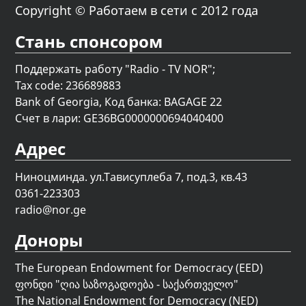
Copyright © Работаем в сети с 2012 года
Стань спонсором
Поддержать работу "Radio - TV NOR";
Tax code: 236689883
Bank of Georgia, Код банка: BAGAGE 22
Счет в лари: GE36BG0000000694040400
Адрес
Ниноцминда. ул.Тависуплеба 7, под.3, кв.43
0361-223303
radio@nor.ge
Доноры
The European Endowment for Democracy (EED)
ფონდი "
ღია საზოგადოება - საქართველო
"
The National Endowment for Democracy (NED)