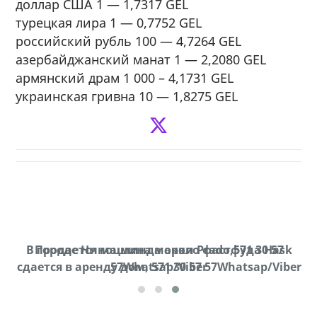
доллар США 1 — 1,7317 GEL
турецкая лира 1 — 0,7752 GEL
российский рубль 100 — 4,7264 GEL
азербайджанский манат 1 — 2,2080 GEL
армянский драм 1 000 – 4,1731 GEL
украинская гривна 10 — 1,8275 GEL
В городе Ниноцминда около фастфуда Hask
Продается машина марки Prado,571 30 57
П
cдается в аренду дом, 571 30 57 57Whatsap/Viber
57Whatsap/Viber