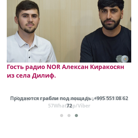
Гость радио NOR Алексан Киракосян
из села Дилиф.
Продаются грабли под лощадь ,+995 551 08 62
Продается машина марки Prado,571 30 57
57Whatsap/Viber
72
cд