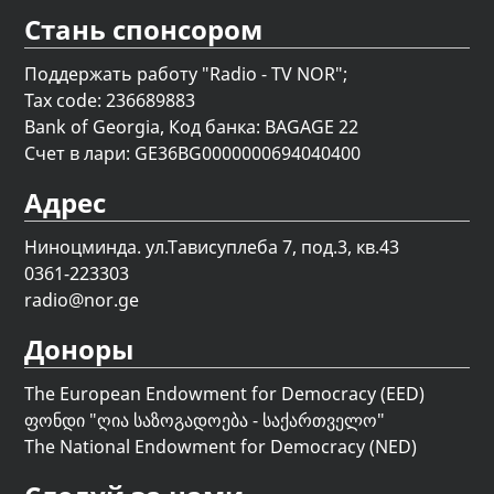
Стань спонсором
Поддержать работу "Radio - TV NOR";
Tax code: 236689883
Bank of Georgia, Код банка: BAGAGE 22
Счет в лари: GE36BG0000000694040400
Адрес
Ниноцминда. ул.Тависуплеба 7, под.3, кв.43
0361-223303
radio@nor.ge
Доноры
The European Endowment for Democracy (EED)
ფონდი "
ღია საზოგადოება - საქართველო
"
The National Endowment for Democracy (NED)