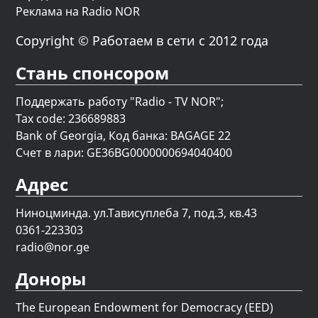
Реклама на Radio NOR
Copyright © Работаем в сети с 2012 года
Стань спонсором
Поддержать работу "Radio - TV NOR";
Tax code: 236689883
Bank of Georgia, Код банка: BAGAGE 22
Счет в лари: GE36BG0000000694040400
Адрес
Ниноцминда. ул.Тависуплеба 7, под.3, кв.43
0361-223303
radio@nor.ge
Доноры
The European Endowment for Democracy (EED)