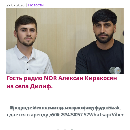
27.07.2026 |
Новости
Гость радио NOR Алексан Киракосян
из села Дилиф.
Продается соль оптом и в розницу в мешках,
В городе Ниноцминда около фастфуда Hask
cдается в аренду дом, 571 30 57 57Whatsap/Viber
500 22 47 42