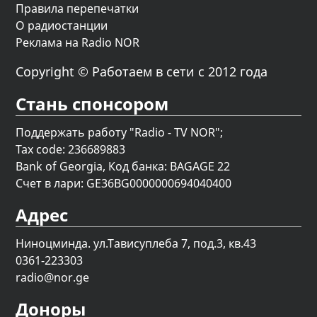
Правила перепечатки
О радиостанции
Реклама на Radio NOR
Copyright © Работаем в сети с 2012 года
Стань спонсором
Поддержать работу "Radio - TV NOR";
Tax code: 236689883
Bank of Georgia, Код банка: BAGAGE 22
Счет в лари: GE36BG0000000694040400
Адрес
Ниноцминда. ул.Тависуплеба 7, под.3, кв.43
0361-223303
radio@nor.ge
Доноры