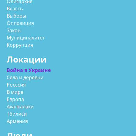
Олигархия
Власть
Выборы
Оппозиция
Закон
Муниципалитет
Коррупция
Локации
Война в Украине
Села и деревни
Росссия
В мире
Европа
Ахалкалаки
Тбилиси
Армения
Люди