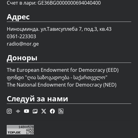
Счет в лари: GE36BG0000000694040400
Адрес
Ниноцминда. ул.Тависуплеба 7, под.3, кв.43
0361-223303
radio@nor.ge
Доноры
The European Endowment for Democracy (EED)
ფონდი "
ღია საზოგადოება - საქართველო
"
The National Endowment for Democracy (NED)
Следуй за нами