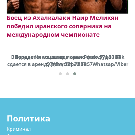
Боец из Ахалкалаки Наир Меликян
победил иранского соперника на
международном чемпионате
В городе Ниноцминда около фастфуда Hask
Продается машина марки Prado,571 30 57
Пр
cдается в аренду дом, 571 30 57 57Whatsap/Viber
57Whatsap/Viber
Политика
Криминал