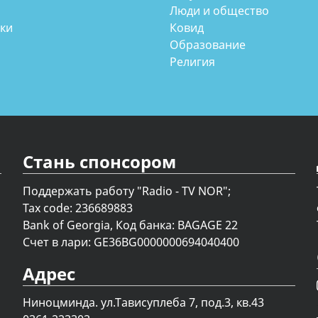
Люди и общество
аки
Ковид
Образование
Религия
Стань спонсором
Поддержать работу "Radio - TV NOR";
Tax code: 236689883
Bank of Georgia, Код банка: BAGAGE 22
Счет в лари: GE36BG0000000694040400
Адрес
Ниноцминда. ул.Тависуплеба 7, под.3, кв.43