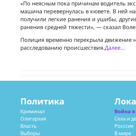
«По неясным пока причинам водитель экск
машина перевернулась в кювете. В ней на
получили легкие ранения и ушибы, другие
ранения средней тяжести», — сказал Воле
Полиция временно перекрыла движение на
расследованию происшествия.
Далее…
Политика
Лок
Криминал
Война в
Олигархия
Села и д
Власть
Росссия
Выборы
В мире