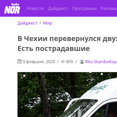
Новости
Дайджест
Программы
Реклам
Дайджест
Мир
В Чехии перевернулся дву
Есть пострадавшие
9 февраля, 2020
809
Rita Stamboltsy