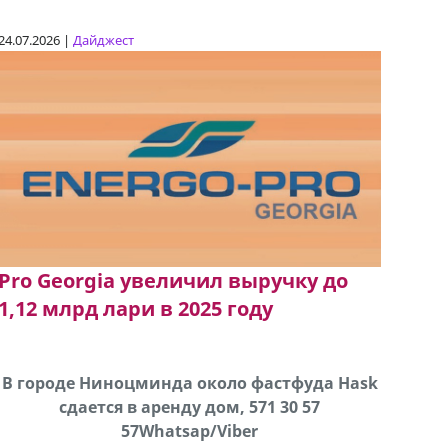
24.07.2026 |
Дайджест
Pro Georgia увеличил выручку до
1,12 млрд лари в 2025 году
В городе Ниноцминда около фастфуда Hask
Продается машина марки Prado,571 30 57
Про
cдается в аренду дом, 571 30 57
57Whatsap/Viber
57Whatsap/Viber