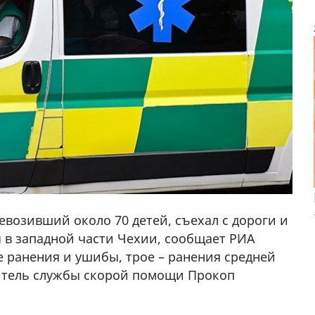
евозивший около 70 детей, съехал с дороги и
ы в западной части Чехии, сообщает РИА
е ранения и ушибы, трое – ранения средней
у в
итель службы скорой помощи Прокоп