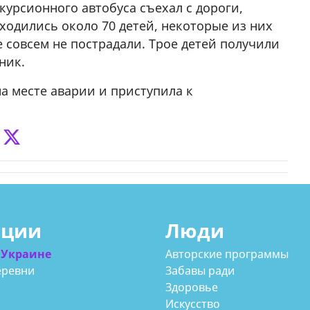
урсионного автобуса съехал с дороги,
ходились около 70 детей, некоторые из них
 совсем не пострадали. Трое детей получили
ник.
 месте аварии и приступила к
ации
Люди
 Украине
Авторские программы
еревни
Забавы ради
Здоровье
Искусство