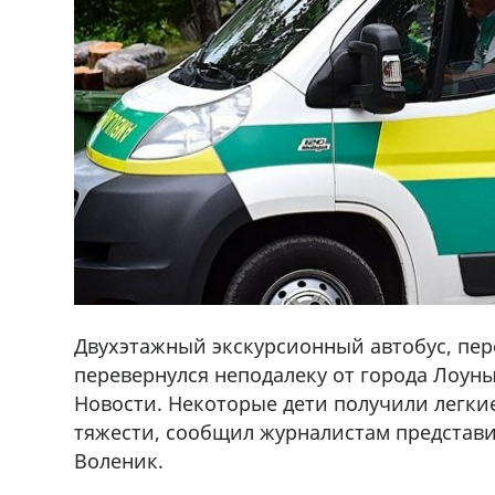
Двухэтажный экскурсионный автобус, пер
перевернулся неподалеку от города Лоун
Новости. Некоторые дети получили легки
ado,571 30 57
Продается соль оптом и в розниц
тяжести, сообщил журналистам представ
r
мешках, 500 22 47 42
Воленик.