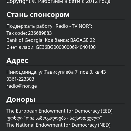
Copyright © Работаем в сети с 2012 года
Стань спонсором
Поддержать работу "Radio - TV NOR";
Tax code: 236689883
Bank of Georgia, Код банка: BAGAGE 22
Счет в лари: GE36BG0000000694040400
Адрес
Ниноцминда. ул.Тависуплеба 7, под.3, кв.43
0361-223303
radio@nor.ge
Доноры
The European Endowment for Democracy (EED)
ფონდი "
ღია საზოგადოება - საქართველო
"
The National Endowment for Democracy (NED)