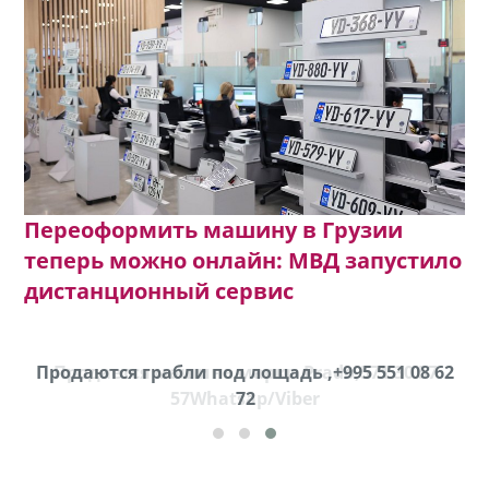
Переоформить машину в Грузии
теперь можно онлайн: МВД запустило
дистанционный сервис
Продаются грабли под лощадь ,+995 551 08 62
Продается машина марки Prado,571 30 57
57Whatsap/Viber
72
cд