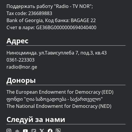
Поддержать работу "Radio - TV NOR";
Tax code: 236689883
Bank of Georgia, Код банка: BAGAGE 22
Счет в лари: GE36BG0000000694040400
Адрес
Ниноцминда. ул.Тависуплеба 7, под.3, кв.43
0361-223303
radio@nor.ge
Доноры
The European Endowment for Democracy (EED)
ფონდი "
ღია საზოგადოება - საქართველო
"
The National Endowment for Democracy (NED)
Следуй за нами