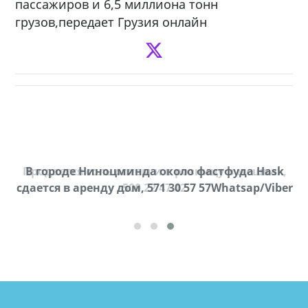
пассажиров и 6,5 миллиона тонн
грузов,передает Грузия онлайн
Продается соль оптом и в розницу в мешках,
В городе Ниноцминда около фастфуда Hask
cдается в аренду дом, 571 30 57 57Whatsap/Viber
500 22 47 42