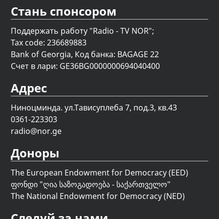
Стань спонсором
Поддержать работу "Radio - TV NOR";
Tax code: 236689883
Bank of Georgia, Код банка: BAGAGE 22
Счет в лари: GE36BG0000000694040400
Адрес
Ниноцминда. ул.Тависуплеба 7, под.3, кв.43
0361-223303
radio@nor.ge
Доноры
The European Endowment for Democracy (EED)
ფონდი "
ღია საზოგადოება - საქართველო
"
The National Endowment for Democracy (NED)
Следуй за нами