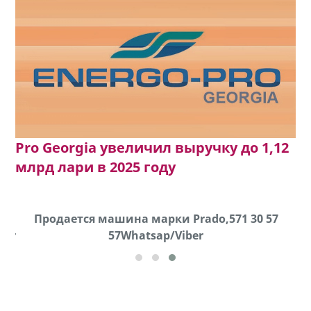
Pro Georgia увеличил выручку до 1,12
млрд лари в 2025 году
k
Продается машина марки Prado,571 30 57
П
ber
57Whatsap/Viber