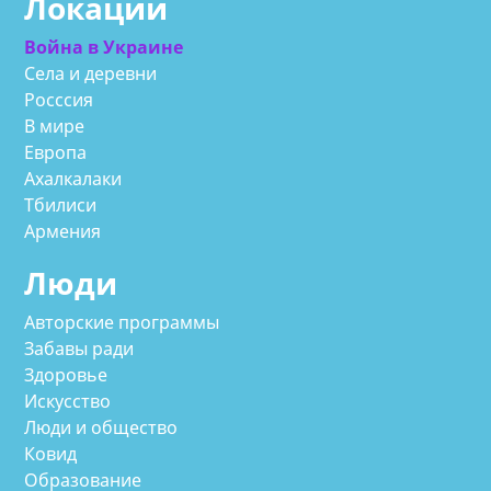
Локации
Война в Украине
Села и деревни
Росссия
В мире
Европа
Ахалкалаки
Тбилиси
Армения
Люди
Авторские программы
Забавы ради
Здоровье
Искусство
Люди и общество
Ковид
Образование