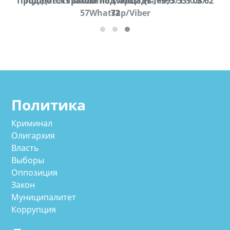
Продаются грабли под лощадь ,+995 551 08 62
Продается машина марки Prado,571 30 57
57Whatsap/Viber
72
cд
Политика
Криминал
Олигархия
Власть
Выборы
Оппозиция
Закон
Муниципалитет
Коррупция