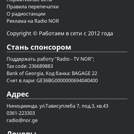
Правила перепечатки
О радиостанции
Реклама на Radio NOR
Copyright © Работаем в сети с 2012 года
Стань спонсором
Поддержать работу "Radio - TV NOR";
Tax code: 236689883
Bank of Georgia, Код банка: BAGAGE 22
Счет в лари: GE36BG0000000694040400
Адрес
Ниноцминда. ул.Тависуплеба 7, под.3, кв.43
0361-223303
radio@nor.ge
Доноры