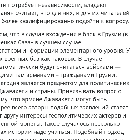
ети потребует независимости, владеют
нян считает, что для них, и для их читателей
 более квалифицированно подойти к вопросу.
м, что в случае вхождения в блок в Грузии (в
рецкая база– в лучшем случае
статком информации элементарного уровня. У
 военных баз как таковых. В случае
автоматически будут считаться войсками —
ащими там армянами – гражданами Грузии.
егодня является предметом для политических
Джавахети и страны. Привязывать вопрос о
му, что армяне Джавахети могут быть
орее всего авторы подобных заявлений ставят
г другу интересы геополитических актеров и
менной монеты. Такое случалось несколько
ках истории надо учиться. Подобный подход
 из тех людей, которым дорога стабильность