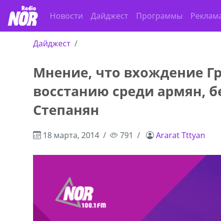
Новости
Дайджест
Программы
Реклам
Дайджест
Мнение, что вхождение Гр
ado,571 30 57
Продается соль оптом и в розниц
восстанию среди армян, б
r
мешках, 500 22 47 42
Степанян
18 марта, 2014
791
Ararat Tttyan