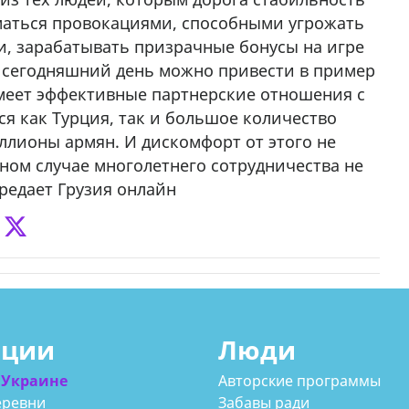
иматься провокациями, способными угрожать
и, зарабатывать призрачные бонусы на игре
а сегодняшний день можно привести в пример
 имеет эффективные партнерские отношения с
ся как Турция, так и большое количество
ллионы армян. И дискомфорт от этого не
ном случае многолетнего сотрудничества не
ередает Грузия онлайн
ации
Люди
 Украине
Авторские программы
еревни
Забавы ради