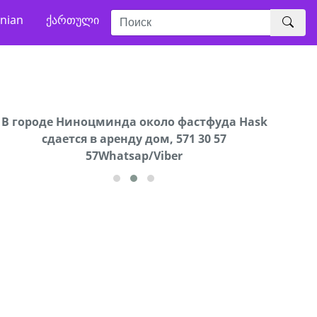
nian
ქართული
В городе Ниноцминда около фастфуда Hask
Продается машина марки Prado,571 30 57
Про
cдается в аренду дом, 571 30 57
57Whatsap/Viber
57Whatsap/Viber