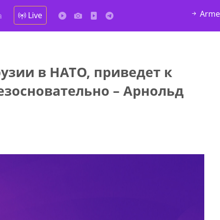
Arme
Live
а
узии в НАТО, приведет к
у в
езосновательно – Арнольд