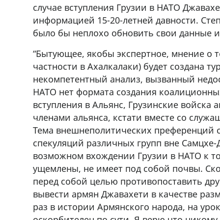
случае вступления Грузии в НАТО Джавах
информацией 15-20-летней давности. Степа
было бы неплохо обновить свои данные и
“Бытующее, якобы экспертное, мнение о то
частности в Ахалкалаки) будет создана ту
некомпетентный анализ, вызванный недо
НАТО нет формата создания коалиционных
вступления в Альянс, Грузинские войска 
членами альянса, кстати вместе со служ
Тема внешнеполитических преференций с
спекуляций различных групп вне Самцхе-
возможном вхождении Грузии в НАТО к то
ущемлены, не имеет под собой почвы. Ск
перед собой целью противопоставить дру
вывести армян Джавахети в качестве раз
раз в истории Армянского народа, на уро
оскорбителен по сути. Я верю что никому