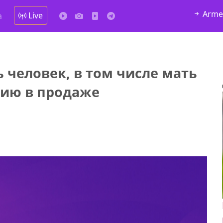
Arme
Live
а
 человек, в том числе мать
нию в продаже