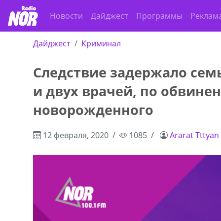
Новости
Дайджест
Программы
Реклам
Дайджест
Криминал
Следствие задержало семь
и двух врачей, по обвине
новорожденного
12 февраля, 2020
1085
Ararat Tttyan