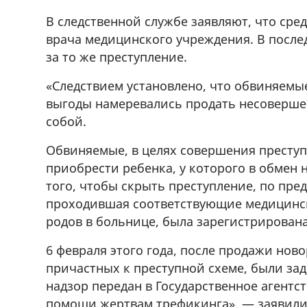
r
мешках, 500 22 47 42
В следственной службе заявляют, что сре
врача медицинского учреждения. В после
за то же преступление.
«Следствием установлено, что обвиняемы
выгоды намеревались продать несоверше
собой.
Обвиняемые, в целях совершения престу
приобрести ребенка, у которого в обмен 
того, чтобы скрыть преступление, по пре
проходившая соответствующие медицинск
родов в больнице, была зарегистрирована
6 февраля этого года, после продажи нов
причастных к преступной схеме, были з
надзор передан в Государственное агентс
помощи жертвам трефикинга», — заявили 