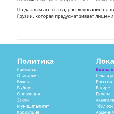
По данным агентства, расследование пров
Грузии, которая предусматривает лишение 
Политика
Лок
Криминал
Война в
Олигархия
Села и д
Власть
Росссия
Выборы
В мире
Оппозиция
Европа
Закон
Ахалкал
Муниципалитет
Тбилиси
Коррупция
Армения