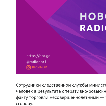
Сотрудники следственной службы минист
человек в результате оперативно-розыск
факту торговли несовершеннолетними — 
сговору.
ado,571 30 57
Продается соль оптом и в розниц