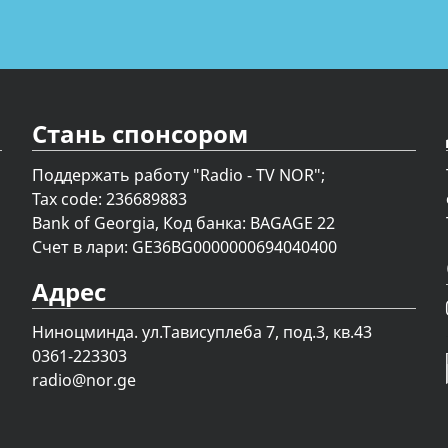
Стань спонсором
Поддержать работу "Radio - TV NOR";
Tax code: 236689883
Bank of Georgia, Код банка: BAGAGE 22
Счет в лари: GE36BG0000000694040400
Адрес
Ниноцминда. ул.Тависуплеба 7, под.3, кв.43
0361-223303
radio@nor.ge