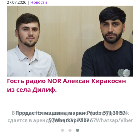
27.07.2026 |
Новости
Гость радио NOR Алексан Киракосян
из села Дилиф.
В городе Ниноцминда около фастфуда Hask
Продается машина марки Prado,571 30 57
П
cдается в аренду дом, 571 30 57 57Whatsap/Viber
57Whatsap/Viber