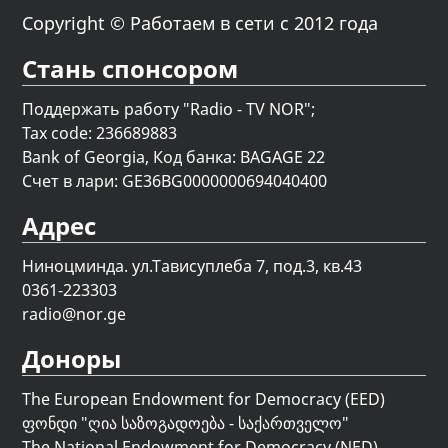
Copyright © Работаем в сети с 2012 года
Стань спонсором
Поддержать работу "Radio - TV NOR";
Tax code: 236689883
Bank of Georgia, Код банка: BAGAGE 22
Счет в лари: GE36BG0000000694040400
Адрес
Ниноцминда. ул.Тависуплеба 7, под.3, кв.43
0361-223303
radio@nor.ge
Доноры
The European Endowment for Democracy (EED)
ფონდი "
ღია საზოგადოება - საქართველო
"
The National Endowment for Democracy (NED)