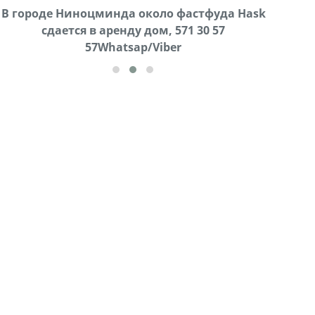
В городе Ниноцминда около фастфуда Hask
Продается машина марки Prado,571 30 57
Про
cдается в аренду дом, 571 30 57
57Whatsap/Viber
57Whatsap/Viber