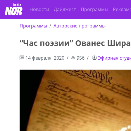
Новости
Дайджест
Программы
Реклам
Программы
Авторские программы
“Час поэзии” Ованес Шира
14 февраля, 2020
956
Эфирная студ