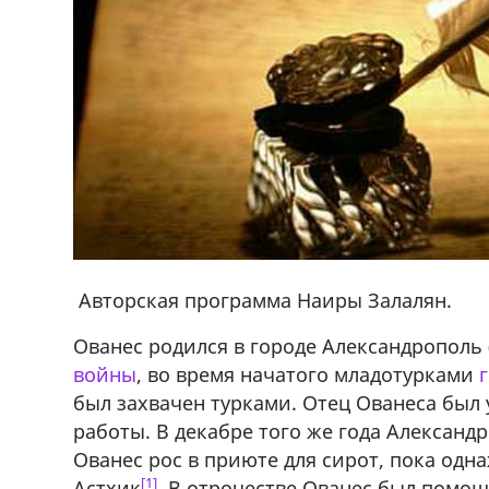
Авторская программа Наиры Залалян.
Ованес родился в городе Александрополь 
войны
, во время начатого младотурками
был захвачен турками. Отец Ованеса был 
работы. В декабре того же года Александ
Ованес рос в приюте для сирот, пока одн
[1]
Астхик
. В отрочестве Ованес был помо