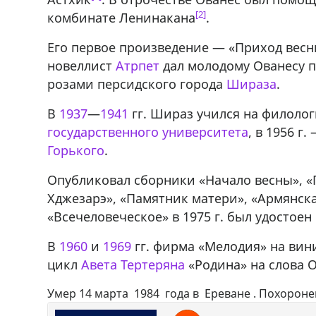
ado,571 30 57
Продается соль оптом и в розниц
[2]
комбинате Ленинакана
.
r
мешках, 500 22 47 42
Его первое произведение — «Приход весн
новеллист
Атрпет
дал молодому Ованесу п
розами персидского города
Шираза
.
В
1937
—
1941
гг. Шираз учился на филоло
государственного университета
, в 1956 г.
Горького
.
Опубликовал сборники «Начало весны», «
Хджезарэ», «Памятник матери», «Армянска
«Всечеловеческое» в 1975 г. был удостое
В
1960
и
1969
гг. фирма «Мелодия» на ви
цикл
Авета Тертеряна
«Родина» на слова 
Умер 14 марта 1984 года в Ереване . Похоронен