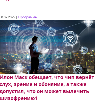
30.07.2025 |
Программы
Илон Маск обещает, что чип вернёт
слух, зрение и обоняние, а также
допустил, что он может вылечить
шизофрению1