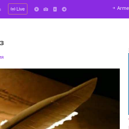
Arme
Live
а
з
ия