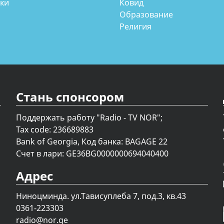
аки
Ковид
Образование
Религия
Стань спонсором
Поддержать работу "Radio - TV NOR";
Tax code: 236689883
Bank of Georgia, Код банка: BAGAGE 22
Счет в лари: GE36BG0000000694040400
Адрес
Ниноцминда. ул.Тависуплеба 7, под.3, кв.43
0361-223303
radio@nor.ge