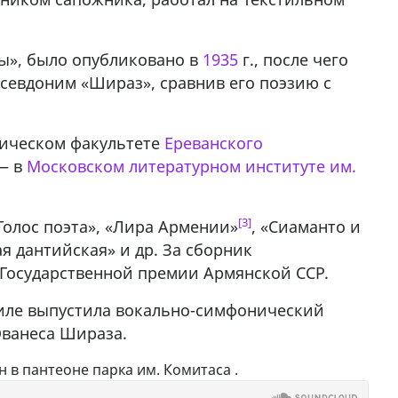
у в
ы», было опубликовано в
1935
г., после чего
севдоним «Шираз», сравнив его поэзию с
гическом факультете
Ереванского
 — в
Московском литературном институте им.
[3]
Голос поэта», «Лира Армении»
, «Сиаманто и
я дантийская» и др. За сборник
н Государственной премии Армянской ССР.
ниле выпустила вокально-симфонический
Ованеса Шираза.
 в пантеоне парка им. Комитаса .