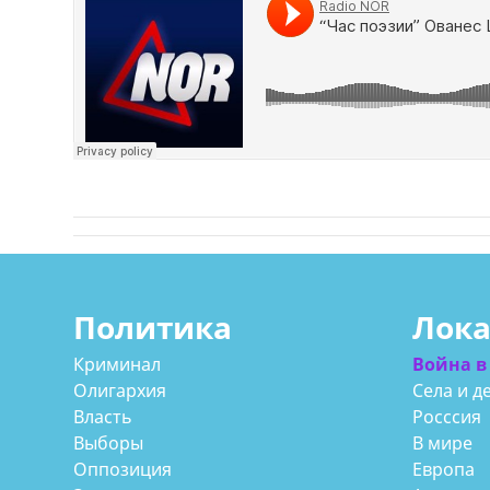
Политика
Лок
Криминал
Война в
Олигархия
Села и д
Власть
Росссия
Выборы
В мире
Оппозиция
Европа