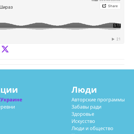
ации
Люди
 Украине
Авторские программы
еревни
Забавы ради
Здоровье
Искусство
Люди и общество