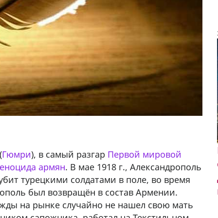
(
Гюмри
), в самый разгар
Первой мировой
геноцида армян
. В мае 1918 г., Александрополь
убит турецкими солдатами в поле, во время
рополь был возвращён в состав Армении.
ажды на рынке случайно не нашел свою мать
щником сапожника, работал на Текстильном