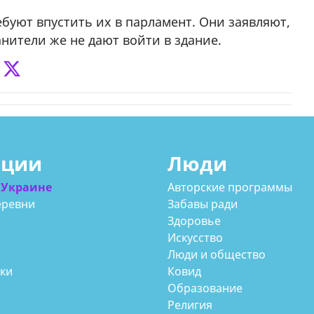
ебуют впустить их в парламент. Они заявляют,
нители же не дают войти в здание.
ации
Люди
 Украине
Авторские программы
еревни
Забавы ради
Здоровье
Искусство
Люди и общество
аки
Ковид
Образование
Религия