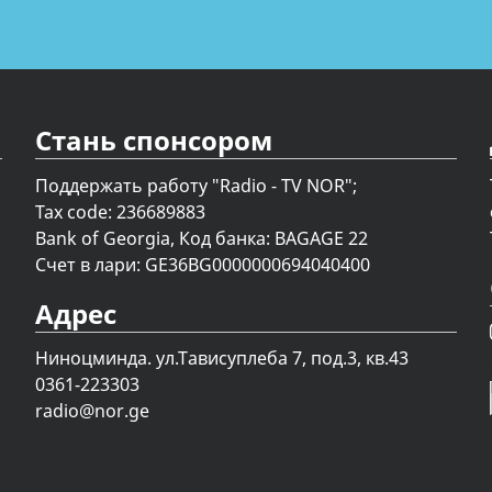
Стань спонсором
Поддержать работу "Radio - TV NOR";
Tax code: 236689883
Bank of Georgia, Код банка: BAGAGE 22
Счет в лари: GE36BG0000000694040400
Адрес
Ниноцминда. ул.Тависуплеба 7, под.3, кв.43
0361-223303
radio@nor.ge