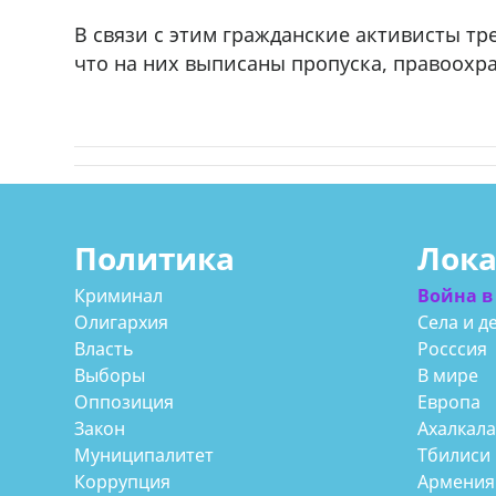
В связи с этим гражданские активисты тр
что на них выписаны пропуска, правоохра
Политика
Лок
Криминал
Война в
Олигархия
Села и д
Власть
Росссия
Выборы
В мире
Оппозиция
Европа
Закон
Ахалкал
Муниципалитет
Тбилиси
Коррупция
Армения