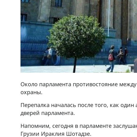
Около парламента противостояние между
охраны.
Перепалка началась после того, как один
дверей парламента.
Напомним, сегодня в парламенте заслуша
ado,571 30 57
Продается соль оптом и в розниц
r
мешках, 500 22 47 42
Грузии Ираклия Шотадзе.