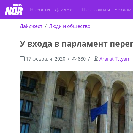
Новости
Дайджест
Программы
Реклам
Дайджест
Люди и общество
У входа в парламент пере
17 февраля, 2020
880
Ararat Tttyan