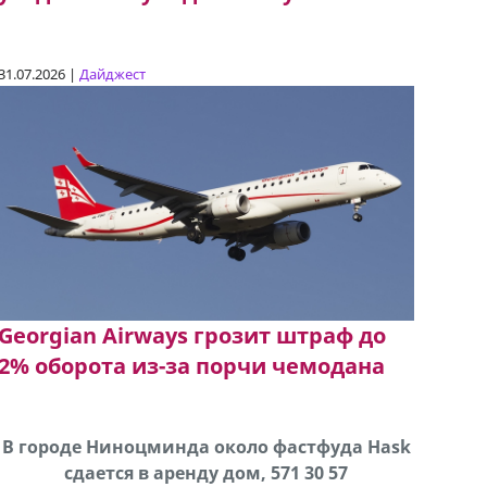
31.07.2026 |
Дайджест
Georgian Airways грозит штраф до
2% оборота из-за порчи чемодана
В городе Ниноцминда около фастфуда Hask
Продается машина марки Prado,571 30 57
Про
cдается в аренду дом, 571 30 57
57Whatsap/Viber