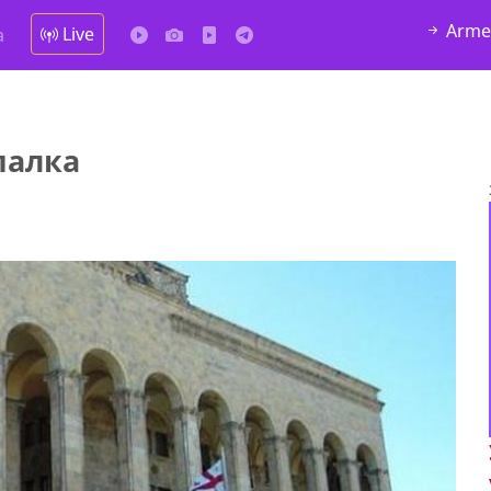
Arme
Live
а
палка