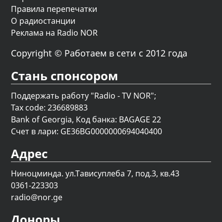
Правила перепечатки
О радиостанции
Реклама на Radio NOR
Copyright © Работаем в сети с 2012 года
Стань спонсором
Поддержать работу "Radio - TV NOR";
Tax code: 236689883
Bank of Georgia, Код банка: BAGAGE 22
Счет в лари: GE36BG0000000694040400
Адрес
Ниноцминда. ул.Тависуплеба 7, под.3, кв.43
0361-223303
radio@nor.ge
Доноры