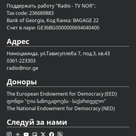
Поддержать работу "Radio - TV NOR";
Tax code: 236689883
Bank of Georgia, Код банка: BAGAGE 22
Счет в лари: GE36BG0000000694040400
Адрес
Ниноцминда. ул.Тависуплеба 7, под.3, кв.43
0361-223303
radio@nor.ge
Доноры
The European Endowment for Democracy (EED)
ფონდი "
ღია საზოგადოება - საქართველო
"
The National Endowment for Democracy (NED)
Следуй за нами