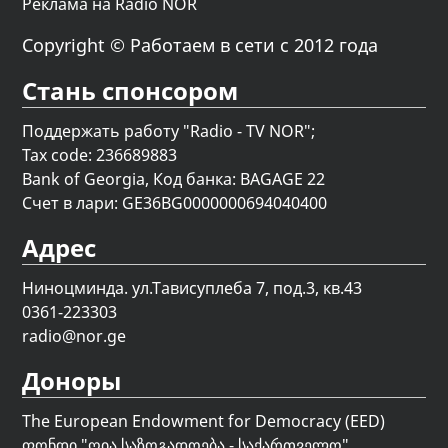
Реклама на Radio NOR
Copyright © Работаем в сети с 2012 года
Стань спонсором
Поддержать работу "Radio - TV NOR";
Tax code: 236689883
Bank of Georgia, Код банка: BAGAGE 22
Счет в лари: GE36BG0000000694040400
Адрес
Ниноцминда. ул.Тависуплеба 7, под.3, кв.43
0361-223303
radio@nor.ge
Доноры
The European Endowment for Democracy (EED)
ფონდი "
ღია საზოგადოება - საქართველო
"