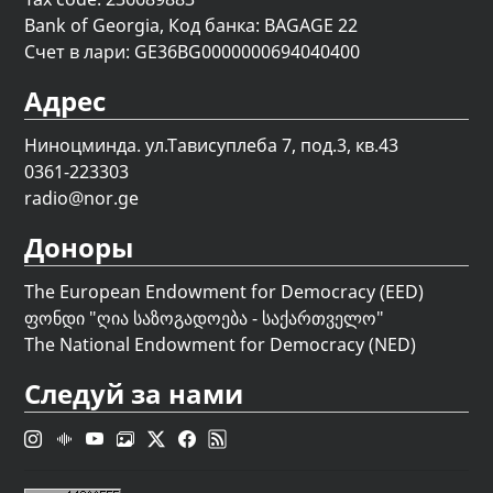
Bank of Georgia, Код банка: BAGAGE 22
Счет в лари: GE36BG0000000694040400
Адрес
Ниноцминда. ул.Тависуплеба 7, под.3, кв.43
0361-223303
radio@nor.ge
Доноры
The European Endowment for Democracy (EED)
ფონდი "
ღია საზოგადოება - საქართველო
"
The National Endowment for Democracy (NED)
Следуй за нами