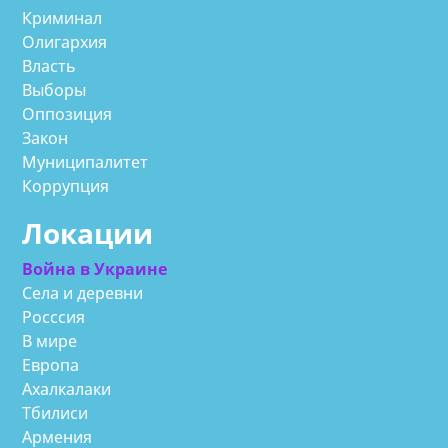
Криминал
Олигархия
Власть
Выборы
Оппозиция
Закон
Муниципалитет
Коррупция
Локации
Война в Украине
Села и деревни
Росссия
В мире
Европа
Ахалкалаки
Тбилиси
Армения