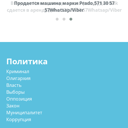
В городе Ниноцминда около фастфуда Hask
Продается машина марки Prado,571 30 57
П
cдается в аренду дом, 571 30 57 57Whatsap/Viber
57Whatsap/Viber
Политика
Криминал
Олигархия
Власть
Выборы
Оппозиция
Закон
Муниципалитет
Коррупция