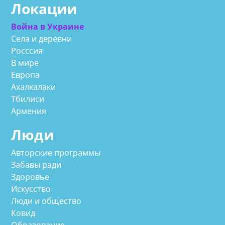
Локации
Война в Украине
Села и деревни
Росссия
В мире
Европа
Ахалкалаки
Тбилиси
Армения
Люди
Авторские программы
Забавы ради
Здоровье
Искусство
Люди и общество
Ковид
Образование