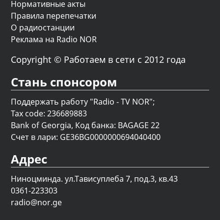
Нормативные акты
Правила перепечатки
О радиостанции
Реклама на Radio NOR
Copyright © Работаем в сети с 2012 года
Стань спонсором
Поддержать работу "Radio - TV NOR";
Tax code: 236689883
Bank of Georgia, Код банка: BAGAGE 22
Счет в лари: GE36BG0000000694040400
Адрес
Ниноцминда. ул.Тависуплеба 7, под.3, кв.43
0361-223303
radio@nor.ge