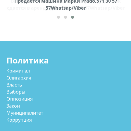
k
Продается машина марки Prado,571 30 57
П
ber
57Whatsap/Viber
Политика
Криминал
Олигархия
Власть
Выборы
Оппозиция
Закон
Муниципалитет
Коррупция