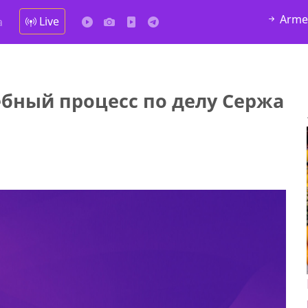
Arme
Live
а
ебный процесс по делу Сержа