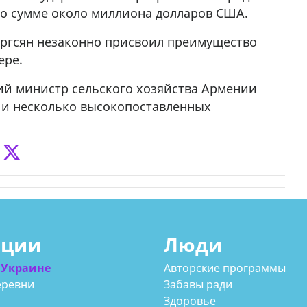
 о сумме около миллиона долларов США.
у в
Саргсян незаконно присвоил преимущество
ере.
ий министр сельского хозяйства Армении
ь и несколько высокопоставленных
ации
Люди
 Украине
Авторские программы
еревни
Забавы ради
Здоровье