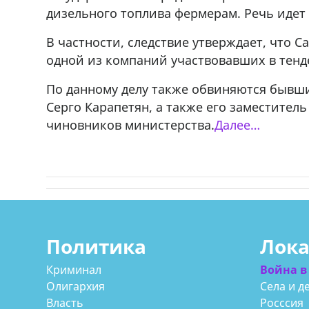
дизельного топлива фермерам. Речь идет
ado,571 30 57
Продается соль оптом и в розниц
r
мешках, 500 22 47 42
В частности, следствие утверждает, что 
одной из компаний участвовавших в тенд
По данному делу также обвиняются бывш
Серго Карапетян, а также его заместител
чиновников министерства.
Далее…
Политика
Лок
Криминал
Война в
Олигархия
Села и д
Власть
Росссия