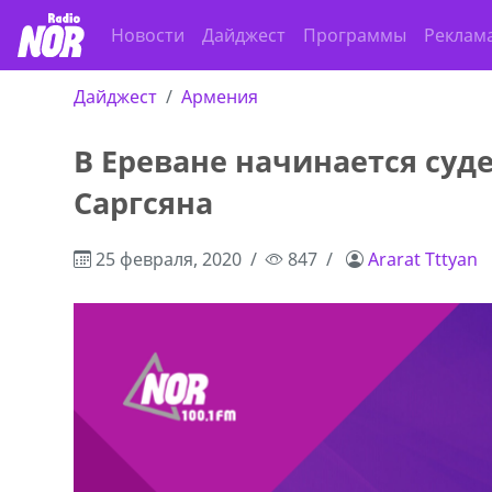
Новости
Дайджест
Программы
Реклам
Дайджест
Армения
В Ереване начинается суд
Саргсяна
25 февраля, 2020
847
Ararat Tttyan