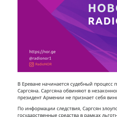
В Ереване начинается судебный процесс 
Саргсяна. Саргсяна обвиняют в незаконно
президент Армении не признает себя вин
По информации следствия, Саргсян злоу
государственные средства в рамках льго