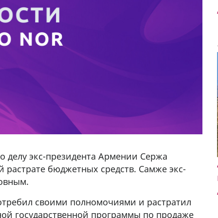
по делу экс-президента Армении Сержа
й растрате бюджетных средств. Самже экс-
овным.
потребил своими полномочиями и растратил
тной государственной программы по продаже