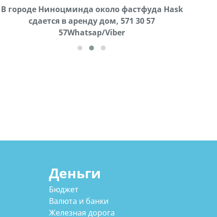
В городе Ниноцминда около фастфуда Hask
Продается машина марки Prado,571 30 57
Про
cдается в аренду дом, 571 30 57
57Whatsap/Viber
57Whatsap/Viber
Деньги
Бюджет
Валюта и банки
Железная дорога