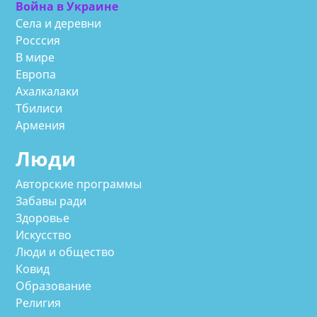
Война в Украине
Села и деревни
Росссия
В мире
Европа
Ахалкалаки
Тбилиси
Армения
Люди
Авторские программы
Забавы ради
Здоровье
Искусство
Люди и общество
Ковид
Образование
Религия