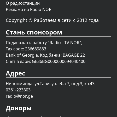
О радиостанции
Реклама на Radio NOR
Copyright © Работаем в сети с 2012 года
Стань спонсором
Поддержать работу "Radio - TV NOR";
Tax code: 236689883
Bank of Georgia, Код банка: BAGAGE 22
Счет в лари: GE36BG0000000694040400
Адрес
Ниноцминда. ул.Тависуплеба 7, под.3, кв.43
0361-223303
radio@nor.ge
Доноры