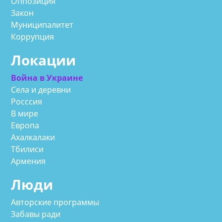
Оппозиция
Закон
Муниципалитет
Коррупция
Локации
Война в Украине
Села и деревни
Росссия
В мире
Европа
Ахалкалаки
Тбилиси
Армения
Люди
Авторские программы
Забавы ради