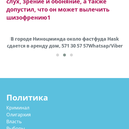
слух, зрение и обоняние, а также
допустил, что он может вылечить
шизофрению1
х,
В городе Ниноцминда около фастфуда Hask
cдается в аренду дом, 571 30 57 57Whatsap/Viber
Политика
Криминал
Олигархия
Власть
Выборы