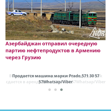
Азербайджан отправил очередную
партию нефтепродуктов в Армению
через Грузию
В городе Ниноцминда около фастфуда Hask
Продается машина марки Prado,571 30 57
П
cдается в аренду дом, 571 30 57 57Whatsap/Viber
57Whatsap/Viber