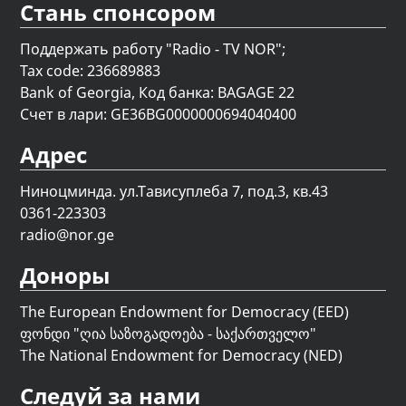
Стань спонсором
Поддержать работу "Radio - TV NOR";
Tax code: 236689883
Bank of Georgia, Код банка: BAGAGE 22
Счет в лари: GE36BG0000000694040400
Адрес
Ниноцминда. ул.Тависуплеба 7, под.3, кв.43
0361-223303
radio@nor.ge
Доноры
The European Endowment for Democracy (EED)
ფონდი "
ღია საზოგადოება - საქართველო
"
The National Endowment for Democracy (NED)
Следуй за нами