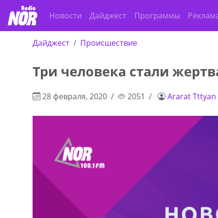
Новости
Дайджест
Программы
Реклам
Дайджест
Происшествие
Три человека стали жерт
28 февраля, 2020
2051
Ararat Tttyan