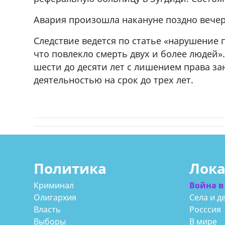
Авария произошла накануне поздно вече
Следствие ведется по статье «нарушение 
что повлекло смерть двух и более людей»
шести до десяти лет с лишением права з
деятельностью на срок до трех лет.
Политика
Лок
Криминал
Война в
Олигархия
Села и д
Власть
Росссия
Выборы
В мире