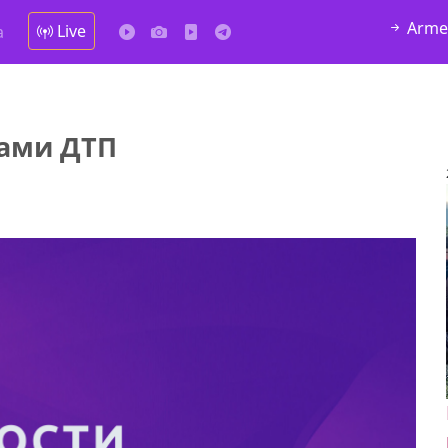
Arme
Live
а
вами ДТП