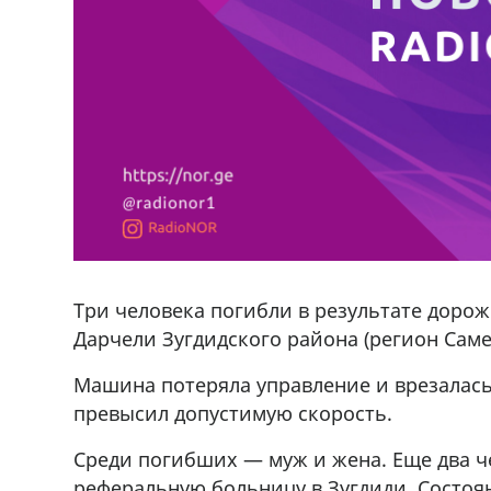
Три человека погибли в результате доро
Дарчели Зугдидского района (регион Саме
Машина потеряла управление и врезалась
превысил допустимую скорость.
ado,571 30 57
Продается соль оптом и в розниц
Среди погибших — муж и жена. Еще два ч
r
мешках, 500 22 47 42
реферальную больницу в Зугдиди. Состоян