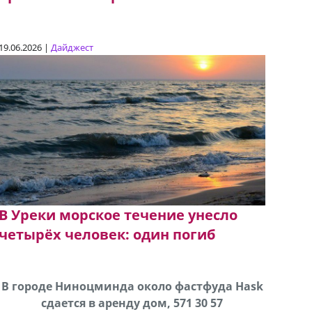
19.06.2026 |
Дайджест
В Уреки морское течение унесло
четырёх человек: один погиб
В городе Ниноцминда около фастфуда Hask
Продается машина марки Prado,571 30 57
Про
cдается в аренду дом, 571 30 57
57Whatsap/Viber