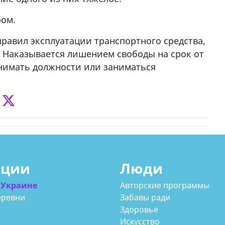
ром.
правил эксплуатации транспортного средства,
. Наказывается лишением свободы на срок от
анимать должности или заниматься
ации
Люди
 Украине
Авторские программы
еревни
Забавы ради
Здоровье
Искусство