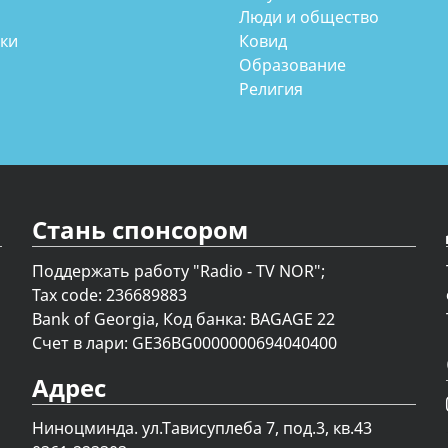
Люди и общество
аки
Ковид
Образование
Религия
Стань спонсором
Поддержать работу "Radio - TV NOR";
Tax code: 236689883
Bank of Georgia, Код банка: BAGAGE 22
Счет в лари: GE36BG0000000694040400
Адрес
Ниноцминда. ул.Тависуплеба 7, под.3, кв.43