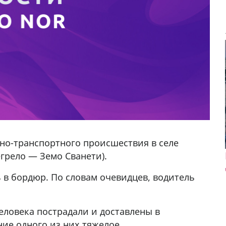
жно-транспортного происшествия в селе
грело — Земо Сванети).
 в бордюр. По словам очевидцев, водитель
у в
еловека пострадали и доставлены в
ие одного из них тяжелое.