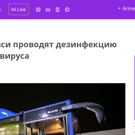
Arme
Live
а
лиси проводят дезинфекцию
вируса