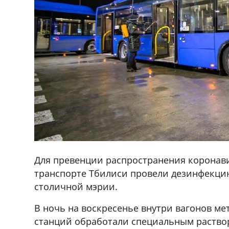
Для превенции распространения коронави
транспорте Тбилиси провели дезинфекцию
столичной мэрии.
В ночь на воскресенье внутри вагонов ме
ado,571 30 57
Продается соль оптом и в розниц
станций обработали специальным раство
r
мешках, 500 22 47 42