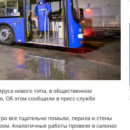
руса нового типа, в общественном
. Об этом сообщили в пресс-службе
тро все тщательно помыли, перила и стены
у в
В городе Ниноцминда около фастфуда Hask
ром. Аналогичные работы провели в салонах
cдается в аренду дом, 571 30 57