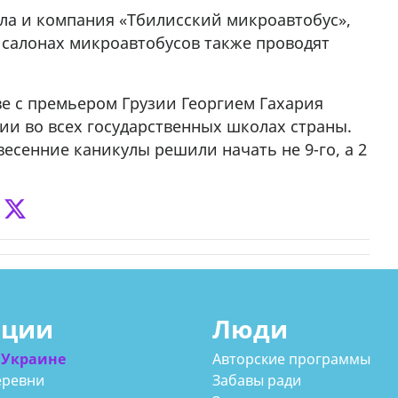
ла и компания «Тбилисский микроавтобус»,
 салонах микроавтобусов также проводят
ве с премьером Грузии Георгием Гахария
и во всех государственных школах страны.
весенние каникулы решили начать не 9-го, а 2
ации
Люди
 Украине
Авторские программы
еревни
Забавы ради