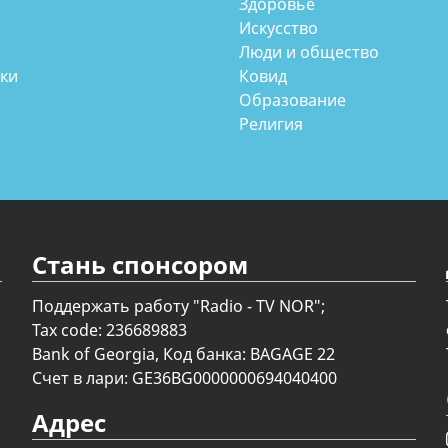
Здоровье
Искусство
Люди и общество
аки
Ковид
Образование
Религия
Стань спонсором
Поддержать работу "Radio - TV NOR";
Tax code: 236689883
Bank of Georgia, Код банка: BAGAGE 22
Счет в лари: GE36BG0000000694040400
Адрес