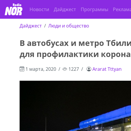
Новости
Дайджест
Программы
Реклам
Дайджест
Люди и общество
В автобусах и метро Тби
для профилактики корона
1 марта, 2020
1227
Ararat Tttyan