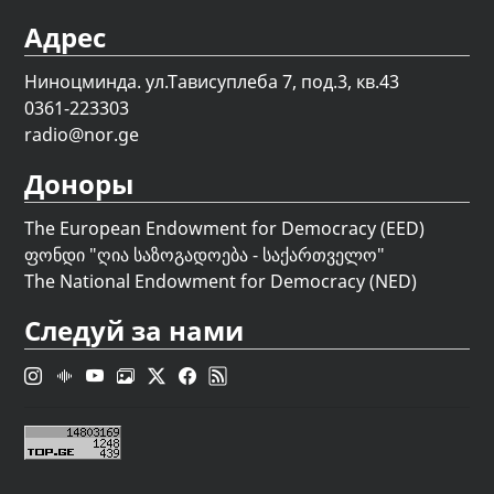
Адрес
Ниноцминда. ул.Тависуплеба 7, под.3, кв.43
0361-223303
radio@nor.ge
Доноры
The European Endowment for Democracy (EED)
ფონდი "
ღია საზოგადოება - საქართველო
"
The National Endowment for Democracy (NED)
Следуй за нами