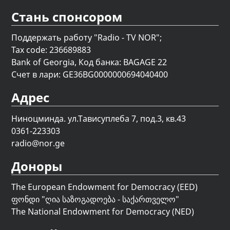
Стань спонсором
Поддержать работу "Radio - TV NOR";
Tax code: 236689883
Bank of Georgia, Код банка: BAGAGE 22
Счет в лари: GE36BG0000000694040400
Адрес
Ниноцминда. ул.Тависуплеба 7, под.3, кв.43
0361-223303
radio@nor.ge
Доноры
The European Endowment for Democracy (EED)
ფონდი "
ღია საზოგადოება - საქართველო
"
The National Endowment for Democracy (NED)