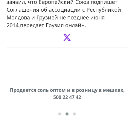
заявил, что Европейский Союз подпишет
Соглашения об ассоциации с Республикой
Молдова и Грузией не позднее июня
2014,передает Грузия онлайн.
Продается соль оптом и в розницу в мешках,
В городе Ниноцминда около фастфуда Hask
cдается в аренду дом, 571 30 57 57Whatsap/Viber
500 22 47 42