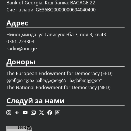
Bank of Georgia, Код банка: BAGAGE 22
Счет в лари: GE36BG0000000694040400
Адрес
Ниноцминда. ул.Тависуплеба 7, под.3, кв.43
0361-223303
radio@nor.ge
Доноры
The European Endowment for Democracy (EED)
ფონდი "
ღია საზოგადოება - საქართველო
"
The National Endowment for Democracy (NED)
Следуй за нами