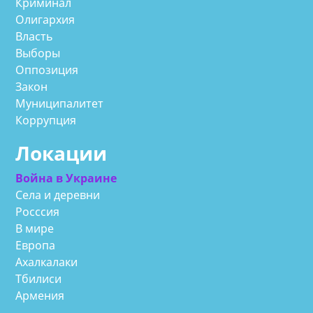
Криминал
Олигархия
Власть
Выборы
Оппозиция
Закон
Муниципалитет
Коррупция
Локации
Война в Украине
Села и деревни
Росссия
В мире
Европа
Ахалкалаки
Тбилиси
Армения