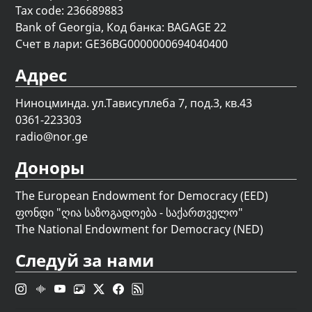
Tax code: 236689883
Bank of Georgia, Код банка: BAGAGE 22
Счет в лари: GE36BG0000000694040400
Адрес
Ниноцминда. ул.Тависуплеба 7, под.3, кв.43
0361-223303
radio@nor.ge
Доноры
The European Endowment for Democracy (EED)
ფონდი "
ღია საზოგადოება - საქართველო
"
The National Endowment for Democracy (NED)
Следуй за нами