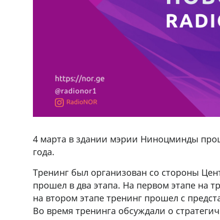
4 марта в здании мэрии Ниноцминды прош
года.
Тренинг был организован со стороны Цен
прошел в два этапа. На первом этапе на т
на втором этапе тренинг прошел с предс
Во время тренинга обсуждали о стратегич
фастфуда Hask
Срочно на трассе Ниноцминда-Ц