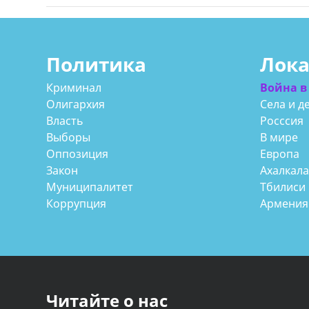
Политика
Лок
Криминал
Война в
Олигархия
Села и д
Власть
Росссия
Выборы
В мире
Оппозиция
Европа
Закон
Ахалкал
Муниципалитет
Тбилиси
Коррупция
Армения
Читайте о нас