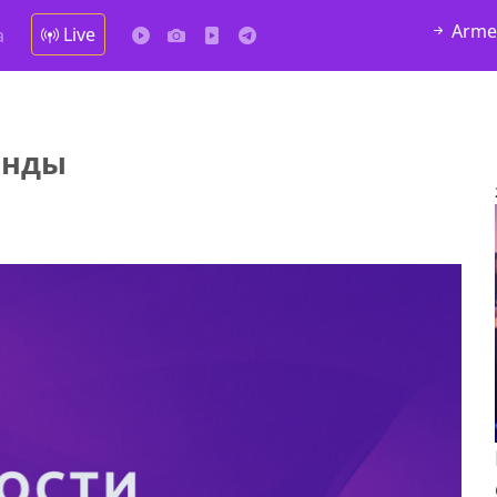
Arme
Live
а
инды