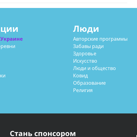
ации
Люди
 Украине
Авторские программы
еревни
Забавы ради
Здоровье
Искусство
Люди и общество
аки
Ковид
Образование
Религия
Стань спонсором