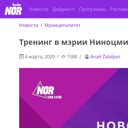
Новости
Дайджест
Программы
Реклам
Новости
Муниципалитет
Тренинг в мэрии Ниноцм
4 марта, 2020
1588
Anait Zalalyan