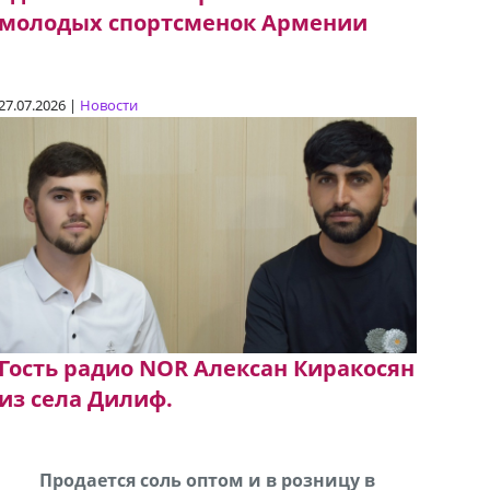
молодых спортсменок Армении
27.07.2026 |
Новости
Гость радио NOR Алексан Киракосян
из села Дилиф.
В городе Ниноцминда около фастфуда Hask
Продается соль оптом и в розницу в
Сро