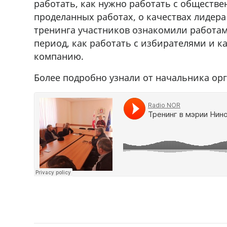
работать, как нужно работать с обществ
71 30 57
продается объект,+995 574 40 7
проделанных работах, о качествах лидера
r
71Whatsapp/Viber
тренинга участников ознакомили работа
период, как работать с избирателями и 
компанию.
Более подробно узнали от начальника ор