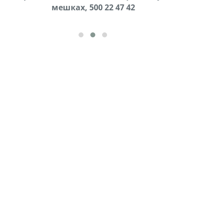
cдается в аренду дом, 571 30 57
мешках, 500 22 47 42
57Whatsap/Viber