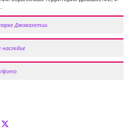
.
 парке Джавахетии
 наследие
и/фото