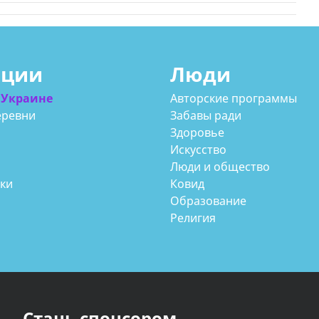
ации
Люди
 Украине
Авторские программы
еревни
Забавы ради
Здоровье
Искусство
Люди и общество
аки
Ковид
Образование
Религия
Стань спонсором