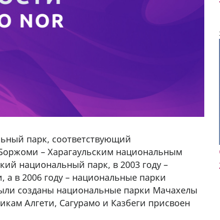
льный парк, соответствующий
«Боржоми – Харагаульским национальным
кий национальный парк, в 2003 году –
 а в 2006 году – национальные парки
были созданы национальные парки Мачахелы
да Hask
икам Алгети, Сагурамо и Казбеги присвоен
7