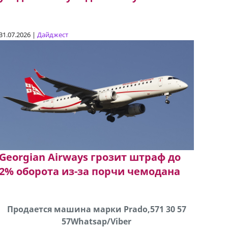
31.07.2026 |
Дайджест
Georgian Airways грозит штраф до
2% оборота из-за порчи чемодана
Продается машина марки Prado,571 30 57
Продается соль оптом и в розницу в
В горо
мешках, 500 22 47 42
57Whatsap/Viber