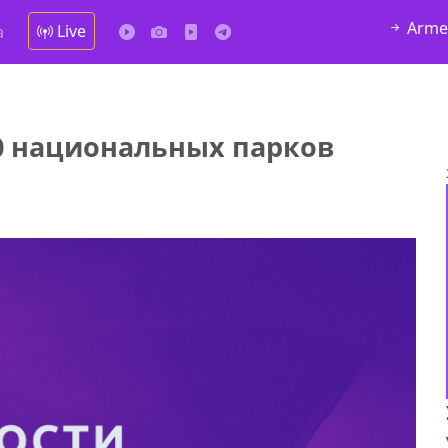
Arme
Live
а
10 национальных парков