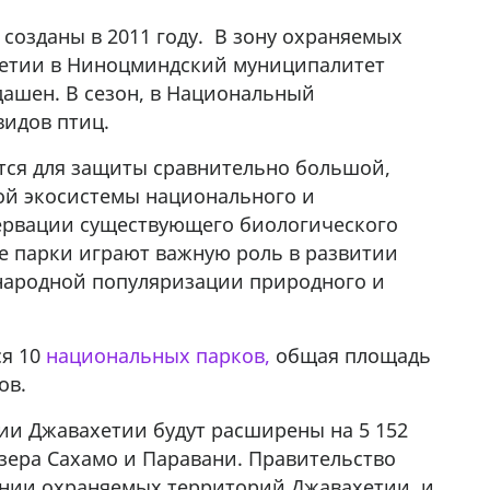
озданы в 2011 году. В зону охраняемых
хетии в Ниноцминдский муниципалитет
гдашен. В сезон, в Национальный
видов птиц.
тся для защиты сравнительно большой,
ой экосистемы национального и
сервации существующего биологического
е парки играют важную роль в развитии
ународной популяризации природного и
ся 10
национальных парков,
общая площадь
ров.
ии Джавахетии будут расширены на 5 152
 озера Сахамо и Паравани. Правительство
ении охраняемых территорий Джавахетии, и