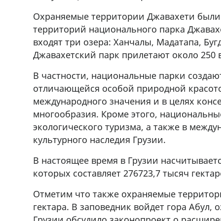
57Whatsap/Viber
Охраняемые территории Джавахети были с
территорий национального парка Джава
входят три озера: Ханчалы, Мадатапа, Бу
Джавахетский парк прилетают около 250 
В частности, национальные парки создаю
отличающейся особой природной красот
международного значения и в целях кон
многообразия. Кроме этого, национальны
экологического туризма, а также в межд
культурного наследия Грузии.
В настоящее время в Грузии насчитывает
которых составляет 276723,7 тысяч гекта
Отметим что также охраняемые территор
гектара. В заповедник войдет гора Абул,
Грузии обсудило законопроект о расшир