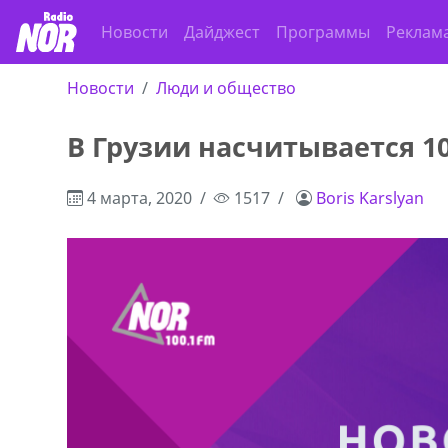
Новости
Дайджест
Программы
Реклам
Новости
Люди и общество
В Грузии насчитывается 
4 марта, 2020
1517
Boris Karslyan