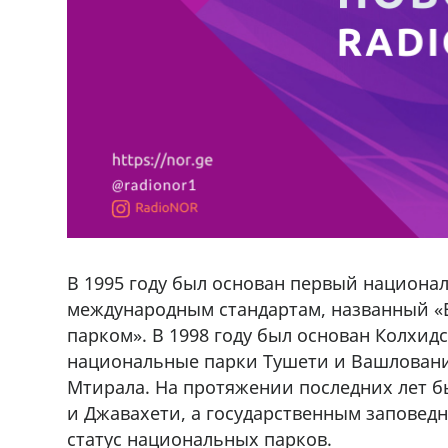
В 1995 году был основан первый национа
международным стандартам, названный 
парком». В 1998 году был основан Колхидс
национальные парки Тушети и Вашловани,
Мтирала. На протяжении последних лет 
В городе Ниноцминда около фастфу
и Джавахети, а государственным заповедн
cдается в аренду дом, 571 30 5
статус национальных парков.