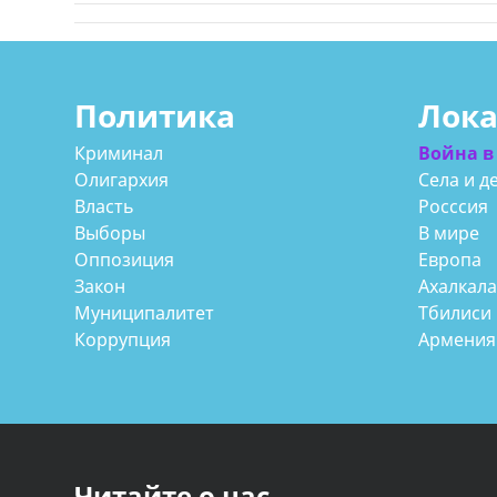
Политика
Лок
Криминал
Война в
Олигархия
Села и д
Власть
Росссия
Выборы
В мире
Оппозиция
Европа
Закон
Ахалкал
Муниципалитет
Тбилиси
Коррупция
Армения
Читайте о нас