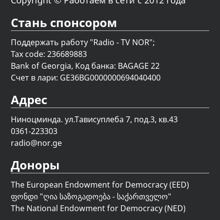
Стань спонсором
Поддержать работу "Radio - TV NOR";
Tax code: 236689883
Bank of Georgia, Код банка: BAGAGE 22
Счет в лари: GE36BG0000000694040400
Адрес
Ниноцминда. ул.Тависуплеба 7, под.3, кв.43
0361-223303
radio@nor.ge
Доноры
The European Endowment for Democracy (EED)
ფონდი "
ღია საზოგადოება - საქართველო
"
The National Endowment for Democracy (NED)