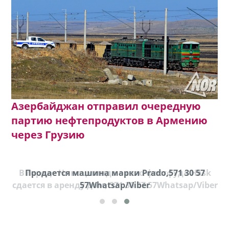
Азербайджан отправил очередную
партию нефтепродуктов в Армению
через Грузию
В городе Ниноцминда около фастфуда Hask
Продается машина марки Prado,571 30 57
П
cдается в аренду дом, 571 30 57 57Whatsap/Viber
57Whatsap/Viber